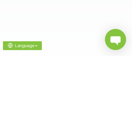
Language
Perusahaan
KEBERLANJUTAN
RUMPUT OLAHRAGA
RUMPUT LANDSKAP
TANAMAN SINTETIS
KUALIFIKASI