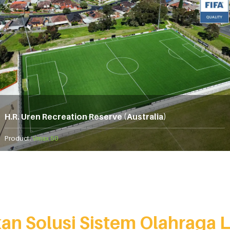
H.R. Uren Recreation Reserve (Australia)
Product:
Vmax 50
n Solusi Sistem Olahraga 