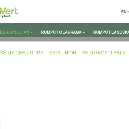
EN
BERLANJUTAN
RUMPUT OLAHRAGA
RUMPUT LANDSK
SERI GREEN DURA
SERI UNION
SERI RECYCLABLE
Seri Green Play
Kombinasi Serat Mono dan Fibrilasi y
Seri Green Play menggabungkan serat monofilamen berbentuk khu