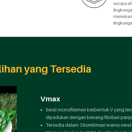
secara ef
lingkung
menekan 
lingkunga
lihan yang Tersedia
Vmax
Serat monofilamen berbentuk V yang len
dipadukan dengan benang fibrilasi panj
Tersedia dalam 3 kombinasi warna serat