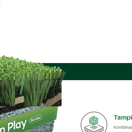
yang kuat dalam satu permukaan rumput, untuk memberikan cakupa
Hasilnya, cipratan infill saat permainan dapat dikurangi, mencipt
lebih baik. Seri ini pertama kali diluncurkan pada tahun 2014, deng
Play pertama, dan sejak itu semakin populer digunakan.
Tampi
Kombinasi