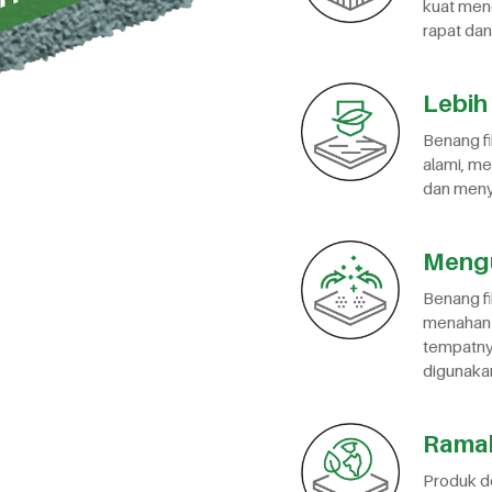
kuat meng
rapat dan 
Lebih
Benang fi
alami, me
dan menye
Mengur
Benang fi
menahan i
tempatny
digunaka
Rama
Produk de