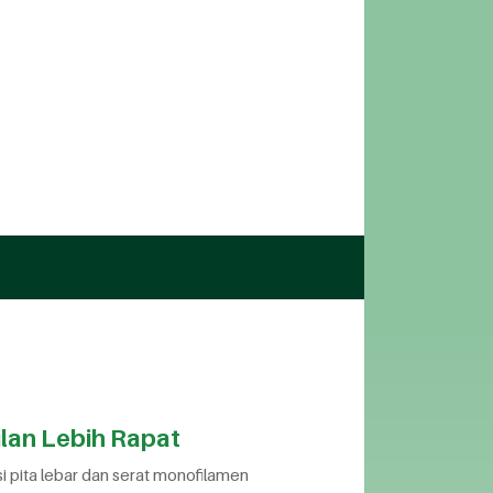
n serat yang lebih merata.
akan pengalaman bermain yang
an instalasi lapangan Green
lan Lebih Rapat
 pita lebar dan serat monofilamen