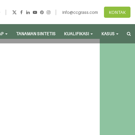
info@ccgrass.com
KONTAK
AP
TANAMAN SINTETIS
KUALIFIKASI
KASUS
ang Unggul
sus dengan benang fibrilasi